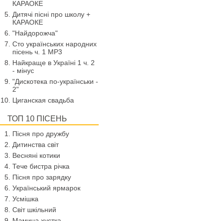
КАРАОКЕ
Дитячі пісні про школу +
КАРАОКЕ
"Найдорожча"
Сто українських народних
пісень ч. 1 МР3
Найкраще в Україні 1 ч. 2
- мінус
"Дискотека по-українськи -
2"
Циганская свадьба
ТОП 10 ПІСЕНЬ
Пісня про дружбу
Дитинства світ
Весняні котики
Тече бистра річка
Пісня про зарядку
Український ярмарок
Усмішка
Світ шкільний
Мамина хустка