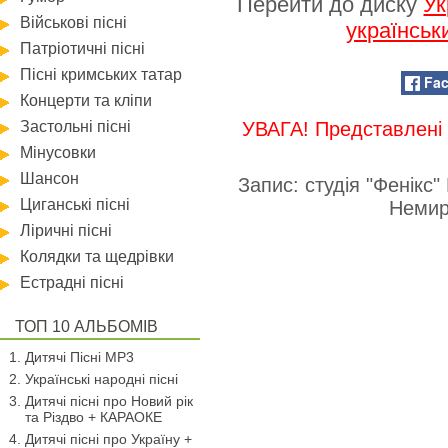
Перейти до диску
Ук
Військові пісні
українськ
Патріотичні пісні
Пісні кримських татар
Fa
Концерти та кліпи
Застольні пісні
УВАГА! Представлені 
Мінусовки
Шансон
Запис: студія "Фенікс
Циганські пісні
Немир
Ліричні пісні
Колядки та щедрівки
Естрадні пісні
ТОП 10 АЛЬБОМІВ
Дитячі Пісні MP3
Українські народні пісні
Дитячі пісні про Новий рік
та Різдво + КАРАОКЕ
Дитячі пісні про Україну +