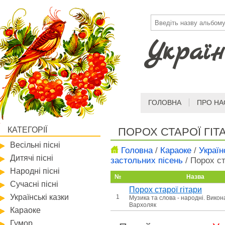
Україн
ГОЛОВНА
ПРО НА
КАТЕГОРІЇ
ПОРОХ СТАРОЇ ГІТ
Весільні пісні
Головна
/
Караоке
/
Україн
Дитячі пісні
застольних пісень
/
Порох ст
Народні пісні
№
Назва
Сучасні пісні
Порох старої гітари
Українські казки
1
Музика та слова - народні. Викона
Вархоляк
Караоке
Гумор