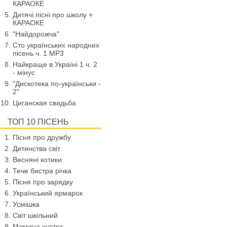
КАРАОКЕ
Дитячі пісні про школу +
КАРАОКЕ
"Найдорожча"
Сто українських народних
пісень ч. 1 МР3
Найкраще в Україні 1 ч. 2
- мінус
"Дискотека по-українськи -
2"
Циганская свадьба
ТОП 10 ПІСЕНЬ
Пісня про дружбу
Дитинства світ
Весняні котики
Тече бистра річка
Пісня про зарядку
Український ярмарок
Усмішка
Світ шкільний
Мамина хустка