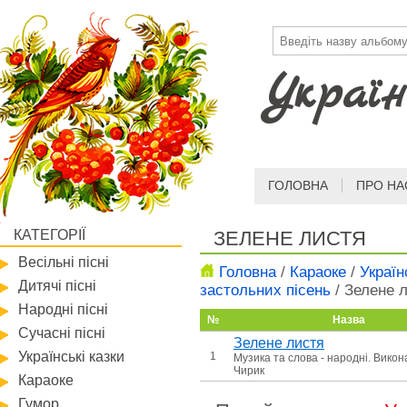
Україн
ГОЛОВНА
ПРО НА
КАТЕГОРІЇ
ЗЕЛЕНЕ ЛИСТЯ
Весільні пісні
Головна
/
Караоке
/
Україн
Дитячі пісні
застольних пісень
/
Зелене 
Народні пісні
№
Назва
Сучасні пісні
Зелене листя
Українські казки
1
Музика та слова - народні. Викона
Чирик
Караоке
Гумор