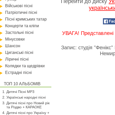
Перейти до диску
Ук
Військові пісні
українськ
Патріотичні пісні
Пісні кримських татар
Fa
Концерти та кліпи
Застольні пісні
УВАГА! Представлені 
Мінусовки
Шансон
Запис: студія "Фенікс
Циганські пісні
Немир
Ліричні пісні
Колядки та щедрівки
Естрадні пісні
ТОП 10 АЛЬБОМІВ
Дитячі Пісні MP3
Українські народні пісні
Дитячі пісні про Новий рік
та Різдво + КАРАОКЕ
Дитячі пісні про Україну +