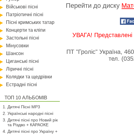
Перейти до диску
Мат
Військові пісні
Патріотичні пісні
Fa
Пісні кримських татар
Концерти та кліпи
УВАГА! Представлені 
Застольні пісні
Мінусовки
ПТ "Гроліс" Україна, 46
Шансон
тел. (03
Циганські пісні
Ліричні пісні
Колядки та щедрівки
Естрадні пісні
ТОП 10 АЛЬБОМІВ
Дитячі Пісні MP3
Українські народні пісні
Дитячі пісні про Новий рік
та Різдво + КАРАОКЕ
Дитячі пісні про Україну +