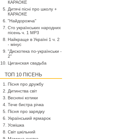
КАРАОКЕ
Дитячі пісні про школу +
КАРАОКЕ
"Найдорожча"
Сто українських народних
пісень ч. 1 МР3
Найкраще в Україні 1 ч. 2
- мінус
"Дискотека по-українськи -
2"
Циганская свадьба
ТОП 10 ПІСЕНЬ
Пісня про дружбу
Дитинства світ
Весняні котики
Тече бистра річка
Пісня про зарядку
Український ярмарок
Усмішка
Світ шкільний
Мамина хустка