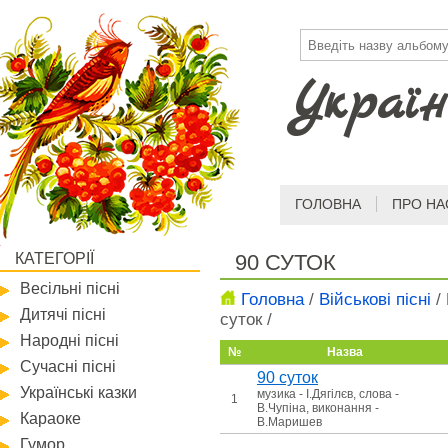
Україн
ГОЛОВНА
ПРО НА
КАТЕГОРІЇ
90 СУТОК
Весільні пісні
Головна
/
Військові пісні
/
Дитячі пісні
суток
/
Народні пісні
№
Назва
Сучасні пісні
90 суток
Українські казки
музика - І.Дягілєв, слова -
1
В.Чупіна, виконання -
Караоке
В.Маришев
Гумор