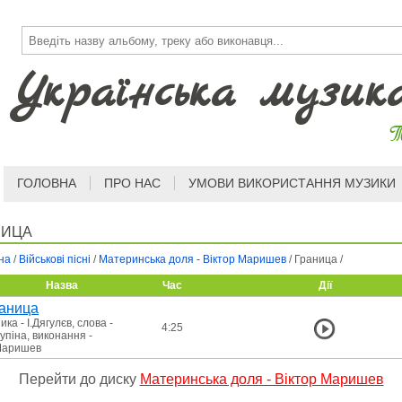
Українська музик
Т
ГОЛОВНА
ПРО НАС
УМОВИ ВИКОРИСТАННЯ МУЗИКИ
НИЦА
на
/
Військові пісні
/
Материнська доля - Віктор Маришев
/
Граница
/
Назва
Час
Дії
аница
ика - І.Дягулєв, слова -
4:25
упіна, виконання -
Маришев
Перейти до диску
Материнська доля - Віктор Маришев