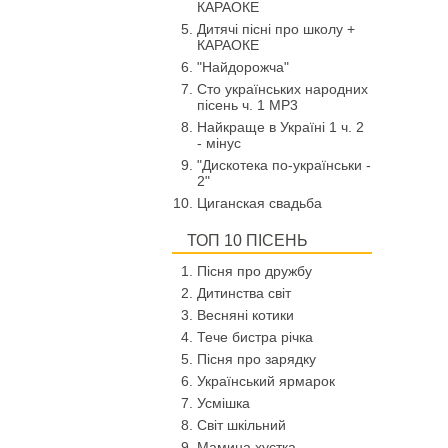
КАРАОКЕ
Дитячі пісні про школу +
КАРАОКЕ
"Найдорожча"
Сто українських народних
пісень ч. 1 МР3
Найкраще в Україні 1 ч. 2
- мінус
"Дискотека по-українськи -
2"
Циганская свадьба
ТОП 10 ПІСЕНЬ
Пісня про дружбу
Дитинства світ
Весняні котики
Тече бистра річка
Пісня про зарядку
Український ярмарок
Усмішка
Світ шкільний
Мамина хустка