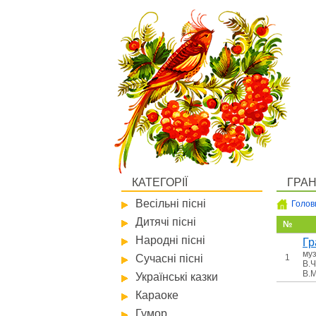
КАТЕГОРІЇ
ГРА
Весільні пісні
Голов
Дитячі пісні
№
Народні пісні
Гр
муз
Сучасні пісні
1
В.Ч
В.
Українські казки
Караоке
Гумор