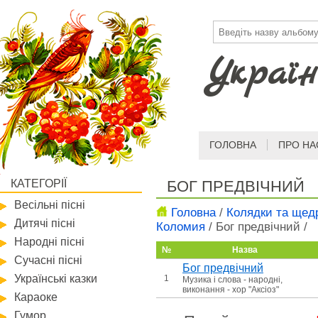
Україн
ГОЛОВНА
ПРО НА
КАТЕГОРІЇ
БОГ ПРЕДВІЧНИЙ
Весільні пісні
Головна
/
Колядки та щед
Дитячі пісні
Коломия
/
Бог предвічний
/
Народні пісні
№
Назва
Сучасні пісні
Бог предвічний
Українські казки
1
Музика і слова - народні,
виконання - хор "Аксіоз"
Караоке
Гумор