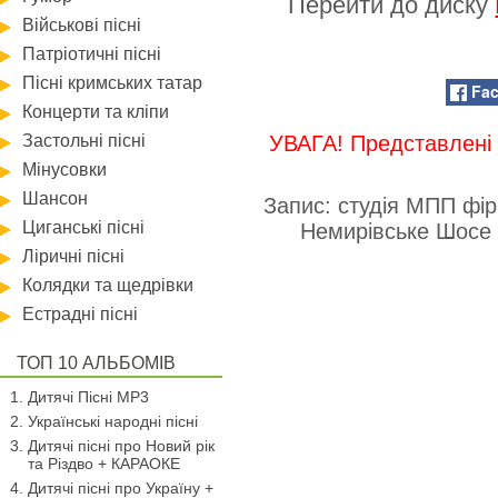
Перейти до диску
Військові пісні
Патріотичні пісні
Пісні кримських татар
Fa
Концерти та кліпи
Застольні пісні
УВАГА! Представлені 
Мінусовки
Шансон
Запис: студія МПП фір
Циганські пісні
Немирівське Шосе
Ліричні пісні
Колядки та щедрівки
Естрадні пісні
ТОП 10 АЛЬБОМІВ
Дитячі Пісні MP3
Українські народні пісні
Дитячі пісні про Новий рік
та Різдво + КАРАОКЕ
Дитячі пісні про Україну +