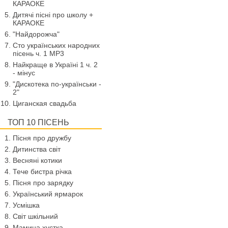
КАРАОКЕ
Дитячі пісні про школу +
КАРАОКЕ
"Найдорожча"
Сто українських народних
пісень ч. 1 МР3
Найкраще в Україні 1 ч. 2
- мінус
"Дискотека по-українськи -
2"
Циганская свадьба
ТОП 10 ПІСЕНЬ
Пісня про дружбу
Дитинства світ
Весняні котики
Тече бистра річка
Пісня про зарядку
Український ярмарок
Усмішка
Світ шкільний
Мамина хустка