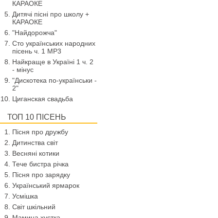
КАРАОКЕ
Дитячі пісні про школу +
КАРАОКЕ
"Найдорожча"
Сто українських народних
пісень ч. 1 МР3
Найкраще в Україні 1 ч. 2
- мінус
"Дискотека по-українськи -
2"
Циганская свадьба
ТОП 10 ПІСЕНЬ
Пісня про дружбу
Дитинства світ
Весняні котики
Тече бистра річка
Пісня про зарядку
Український ярмарок
Усмішка
Світ шкільний
Мамина хустка