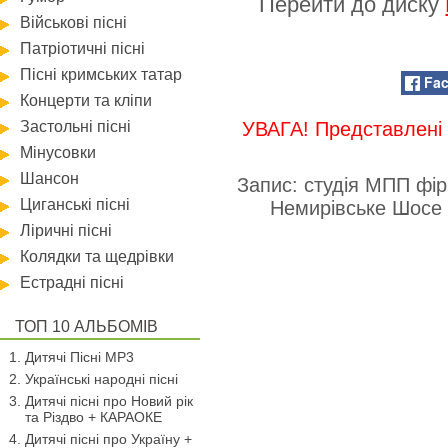
Перейти до диску
Військові пісні
Патріотичні пісні
Пісні кримських татар
Fa
Концерти та кліпи
Застольні пісні
УВАГА! Представлені 
Мінусовки
Шансон
Запис: студія МПП фір
Циганські пісні
Немирівське Шосе
Ліричні пісні
Колядки та щедрівки
Естрадні пісні
ТОП 10 АЛЬБОМІВ
Дитячі Пісні MP3
Українські народні пісні
Дитячі пісні про Новий рік
та Різдво + КАРАОКЕ
Дитячі пісні про Україну +