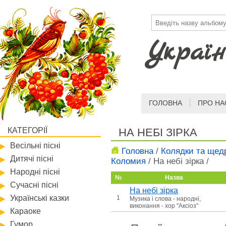
Україн
ГОЛОВНА
ПРО НА
КАТЕГОРІЇ
НА НЕБІ ЗІРКА
Весільні пісні
Головна
/
Колядки та щед
Дитячі пісні
Коломия
/
На небі зірка
/
Народні пісні
№
Назва
Сучасні пісні
На небі зірка
Українські казки
1
Музика і слова - народні,
виконання - хор "Аксіоз"
Караоке
Гумор