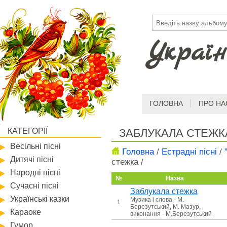
Україн
ГОЛОВНА
ПРО НА
КАТЕГОРІЇ
ЗАБЛУКАЛА СТЕЖК
Весільні пісні
Головна
/
Естрадні пісні
/
Дитячі пісні
стежка
/
Народні пісні
№
Назва
Сучасні пісні
Заблукала стежка
Українські казки
Музика і слова - М.
1
Березутський, М. Мазур,
Караоке
виконання - М.Березутський
Гумор