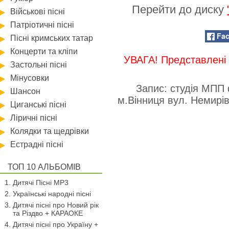
Перейти до диску
Військові пісні
Патріотичні пісні
Fa
Пісні кримських татар
Концерти та кліпи
УВАГА! Представлені 
Застольні пісні
Мінусовки
Запис: студія МПП
Шансон
м.Вінниця вул. Немир
Циганські пісні
Ліричні пісні
Колядки та щедрівки
Естрадні пісні
ТОП 10 АЛЬБОМІВ
Дитячі Пісні MP3
Українські народні пісні
Дитячі пісні про Новий рік
та Різдво + КАРАОКЕ
Дитячі пісні про Україну +