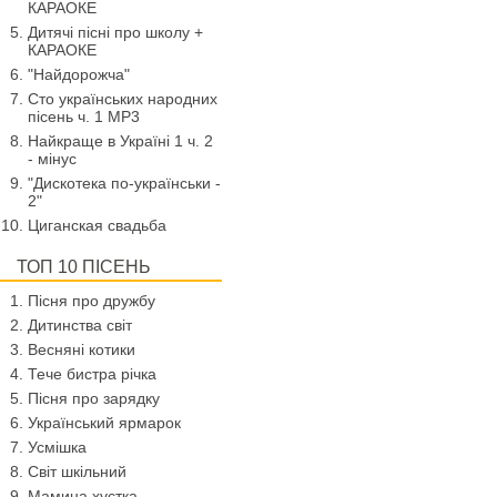
КАРАОКЕ
Дитячі пісні про школу +
КАРАОКЕ
"Найдорожча"
Сто українських народних
пісень ч. 1 МР3
Найкраще в Україні 1 ч. 2
- мінус
"Дискотека по-українськи -
2"
Циганская свадьба
ТОП 10 ПІСЕНЬ
Пісня про дружбу
Дитинства світ
Весняні котики
Тече бистра річка
Пісня про зарядку
Український ярмарок
Усмішка
Світ шкільний
Мамина хустка