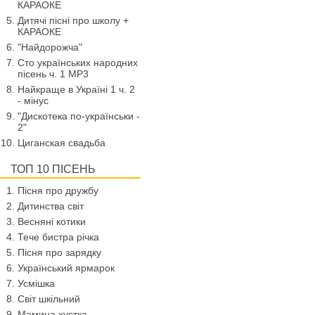
КАРАОКЕ
Дитячі пісні про школу +
КАРАОКЕ
"Найдорожча"
Сто українських народних
пісень ч. 1 МР3
Найкраще в Україні 1 ч. 2
- мінус
"Дискотека по-українськи -
2"
Циганская свадьба
ТОП 10 ПІСЕНЬ
Пісня про дружбу
Дитинства світ
Весняні котики
Тече бистра річка
Пісня про зарядку
Український ярмарок
Усмішка
Світ шкільний
Мамина хустка