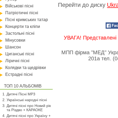
Перейти до диску
Ukra
Військові пісні
Патріотичні пісні
Пісні кримських татар
Fa
Концерти та кліпи
Застольні пісні
УВАГА! Представлені 
Мінусовки
Шансон
МПП фірма "МЕД" Укра
Циганські пісні
201а тел. (
Ліричні пісні
Колядки та щедрівки
Естрадні пісні
ТОП 10 АЛЬБОМІВ
Дитячі Пісні MP3
Українські народні пісні
Дитячі пісні про Новий рік
та Різдво + КАРАОКЕ
Дитячі пісні про Україну +