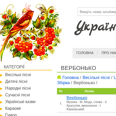
Україн
ГОЛОВНА
ПРО НА
КАТЕГОРІЇ
ВЕРБОНЬКО
Весільні пісні
Головна
/
Весільні пісні
/
U
Дитячі пісні
Збірка
/
Вербонько
/
Народні пісні
№
Назва
Сучасні пісні
Вербонько
Українські казки
Музика - М. Мода, слова - З.
1
Красуляк, виконання - І.
Караоке
Юрковський
Гумор