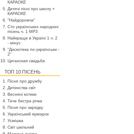
КАРАОКЕ
Дитячі пісні про школу +
КАРАОКЕ
"Найдорожча"
Сто українських народних
пісень ч. 1 МР3
Найкраще в Україні 1 ч. 2
- мінус
"Дискотека по-українськи -
2"
Циганская свадьба
ТОП 10 ПІСЕНЬ
Пісня про дружбу
Дитинства світ
Весняні котики
Тече бистра річка
Пісня про зарядку
Український ярмарок
Усмішка
Світ шкільний
Мамина хустка