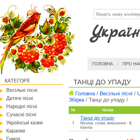
Україн
ГОЛОВНА
ПРО НА
КАТЕГОРІЇ
ТАНЦІ ДО УПАДУ
Весільні пісні
Головна
/
Весільні пісні
/
U
Дитячі пісні
Збірка
/
Танці до упаду
/
Народні пісні
№
Назва
Сучасні пісні
Танці до упаду
Українські казки
1
Музика, слова, виконання - В.
Кукоба
Караоке
Гумор