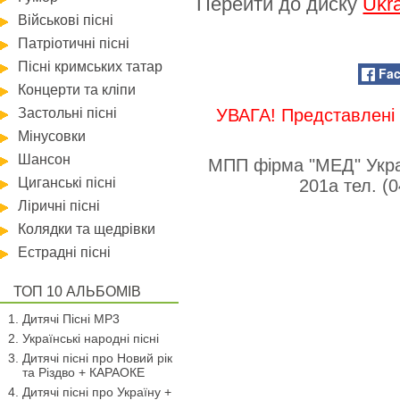
Перейти до диску
Ukra
Військові пісні
Патріотичні пісні
Пісні кримських татар
Fa
Концерти та кліпи
Застольні пісні
УВАГА! Представлені 
Мінусовки
Шансон
МПП фірма "МЕД" Укра
Циганські пісні
201а тел. (
Ліричні пісні
Колядки та щедрівки
Естрадні пісні
ТОП 10 АЛЬБОМІВ
Дитячі Пісні MP3
Українські народні пісні
Дитячі пісні про Новий рік
та Різдво + КАРАОКЕ
Дитячі пісні про Україну +