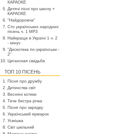
КАРАОКЕ
Дитячі пісні про школу +
КАРАОКЕ
"Найдорожча"
Сто українських народних
пісень ч. 1 МР3
Найкраще в Україні 1 ч. 2
- мінус
"Дискотека по-українськи -
2"
Циганская свадьба
ТОП 10 ПІСЕНЬ
Пісня про дружбу
Дитинства світ
Весняні котики
Тече бистра річка
Пісня про зарядку
Український ярмарок
Усмішка
Світ шкільний
Мамина хустка