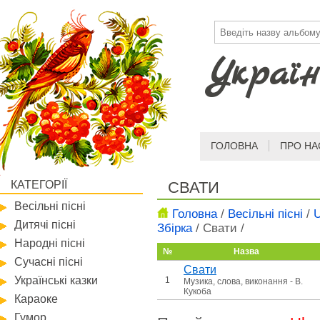
Україн
ГОЛОВНА
ПРО НА
КАТЕГОРІЇ
СВАТИ
Весільні пісні
Головна
/
Весільні пісні
/
U
Дитячі пісні
Збірка
/
Свати
/
Народні пісні
№
Назва
Сучасні пісні
Свати
Українські казки
1
Музика, слова, виконання - В.
Кукоба
Караоке
Гумор