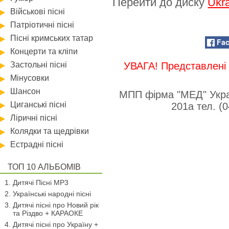
Перейти до диску
Ukra
Військові пісні
Патріотичні пісні
Пісні кримських татар
Fa
Концерти та кліпи
Застольні пісні
УВАГА! Представлені 
Мінусовки
Шансон
МПП фірма "МЕД" Укра
Циганські пісні
201а тел. (
Ліричні пісні
Колядки та щедрівки
Естрадні пісні
ТОП 10 АЛЬБОМІВ
Дитячі Пісні MP3
Українські народні пісні
Дитячі пісні про Новий рік
та Різдво + КАРАОКЕ
Дитячі пісні про Україну +