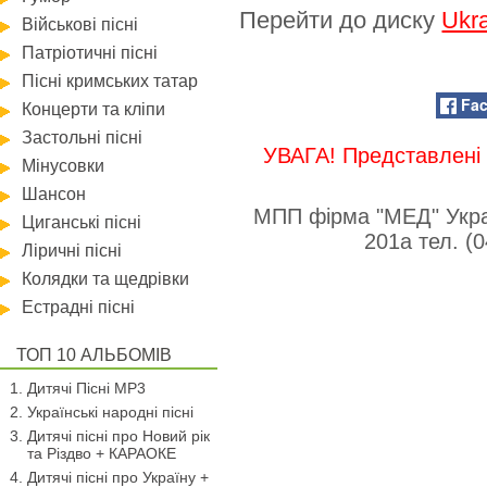
Перейти до диску
Ukra
Військові пісні
Патріотичні пісні
Пісні кримських татар
Fa
Концерти та кліпи
Застольні пісні
УВАГА! Представлені 
Мінусовки
Шансон
МПП фірма "МЕД" Укра
Циганські пісні
201а тел. (
Ліричні пісні
Колядки та щедрівки
Естрадні пісні
ТОП 10 АЛЬБОМІВ
Дитячі Пісні MP3
Українські народні пісні
Дитячі пісні про Новий рік
та Різдво + КАРАОКЕ
Дитячі пісні про Україну +