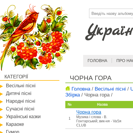
Україн
ГОЛОВНА
ПРО НА
КАТЕГОРІЇ
ЧОРНА ГОРА
Весільні пісні
Головна
/
Весільні пісні
/
U
Дитячі пісні
Збірка
/
Чорна гора
/
Народні пісні
№
Назва
Сучасні пісні
Чорна гора
Українські казки
Музика і слова - В.
1
Гонтарський; вик-ня - VaSя
Караоке
CLUB
Гумор