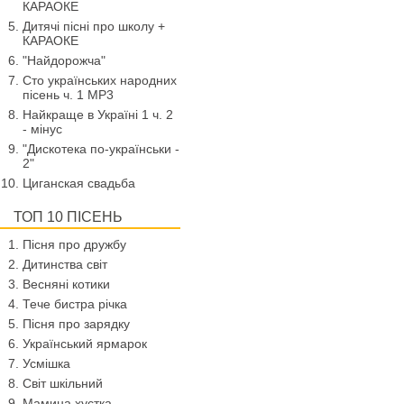
КАРАОКЕ
Дитячі пісні про школу +
КАРАОКЕ
"Найдорожча"
Сто українських народних
пісень ч. 1 МР3
Найкраще в Україні 1 ч. 2
- мінус
"Дискотека по-українськи -
2"
Циганская свадьба
ТОП 10 ПІСЕНЬ
Пісня про дружбу
Дитинства світ
Весняні котики
Тече бистра річка
Пісня про зарядку
Український ярмарок
Усмішка
Світ шкільний
Мамина хустка