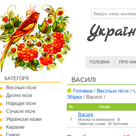
Україн
ГОЛОВНА
ПРО НА
КАТЕГОРІЇ
ВАСИЛІ
Весільні пісні
Головна
/
Весільні пісні
/
U
Дитячі пісні
Збірка
/
Василі
/
Народні пісні
№
Назва
Сучасні пісні
Василі
Українські казки
1
Музика та виконання - В.
Гуменчук, слова - М. Катічева
Караоке
Гумор