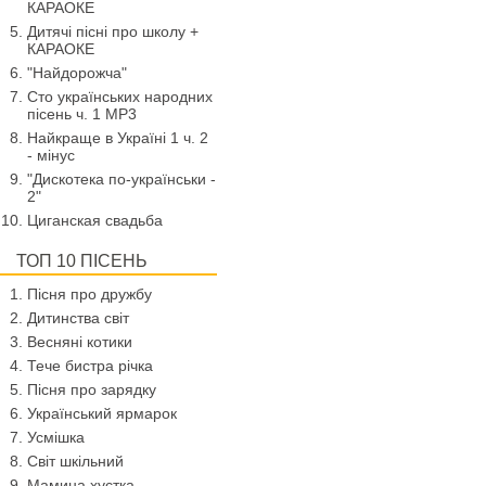
КАРАОКЕ
Дитячі пісні про школу +
КАРАОКЕ
"Найдорожча"
Сто українських народних
пісень ч. 1 МР3
Найкраще в Україні 1 ч. 2
- мінус
"Дискотека по-українськи -
2"
Циганская свадьба
ТОП 10 ПІСЕНЬ
Пісня про дружбу
Дитинства світ
Весняні котики
Тече бистра річка
Пісня про зарядку
Український ярмарок
Усмішка
Світ шкільний
Мамина хустка