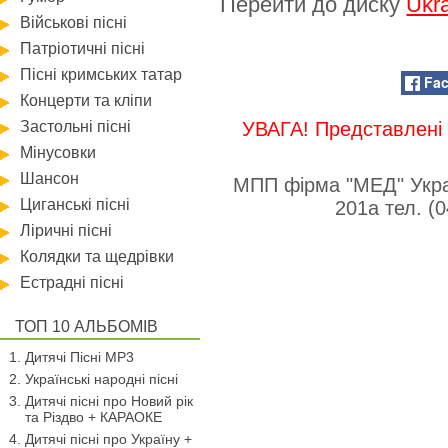
Перейти до диску
Ukra
Військові пісні
Патріотичні пісні
Пісні кримських татар
Fa
Концерти та кліпи
Застольні пісні
УВАГА! Представлені 
Мінусовки
Шансон
МПП фірма "МЕД" Укра
Циганські пісні
201а тел. (
Ліричні пісні
Колядки та щедрівки
Естрадні пісні
ТОП 10 АЛЬБОМІВ
Дитячі Пісні MP3
Українські народні пісні
Дитячі пісні про Новий рік
та Різдво + КАРАОКЕ
Дитячі пісні про Україну +