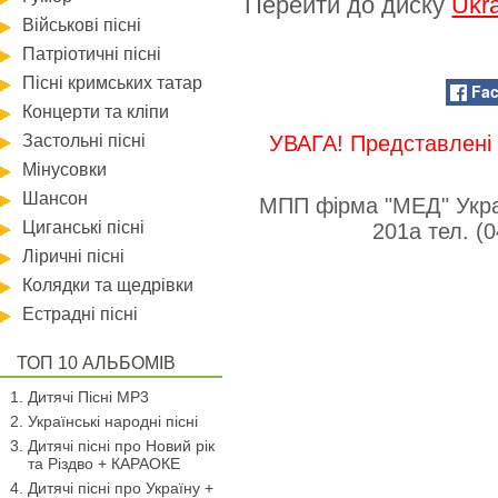
Перейти до диску
Ukra
Військові пісні
Патріотичні пісні
Пісні кримських татар
Fa
Концерти та кліпи
Застольні пісні
УВАГА! Представлені 
Мінусовки
Шансон
МПП фірма "МЕД" Укра
Циганські пісні
201а тел. (
Ліричні пісні
Колядки та щедрівки
Естрадні пісні
ТОП 10 АЛЬБОМІВ
Дитячі Пісні MP3
Українські народні пісні
Дитячі пісні про Новий рік
та Різдво + КАРАОКЕ
Дитячі пісні про Україну +