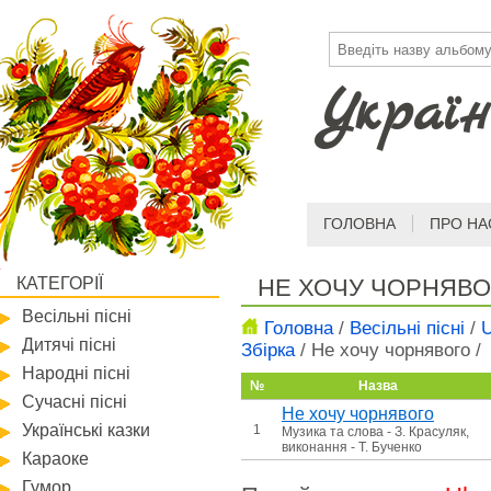
Україн
ГОЛОВНА
ПРО НА
КАТЕГОРІЇ
НЕ ХОЧУ ЧОРНЯВО
Весільні пісні
Головна
/
Весільні пісні
/
U
Дитячі пісні
Збірка
/
Не хочу чорнявого
/
Народні пісні
№
Назва
Сучасні пісні
Не хочу чорнявого
Українські казки
1
Музика та слова - З. Красуляк,
виконання - Т. Бученко
Караоке
Гумор