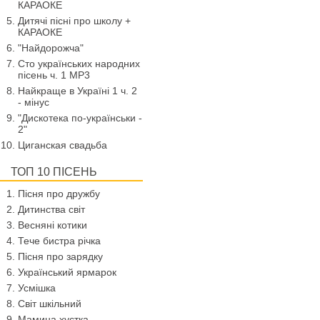
КАРАОКЕ
Дитячі пісні про школу +
КАРАОКЕ
"Найдорожча"
Сто українських народних
пісень ч. 1 МР3
Найкраще в Україні 1 ч. 2
- мінус
"Дискотека по-українськи -
2"
Циганская свадьба
ТОП 10 ПІСЕНЬ
Пісня про дружбу
Дитинства світ
Весняні котики
Тече бистра річка
Пісня про зарядку
Український ярмарок
Усмішка
Світ шкільний
Мамина хустка