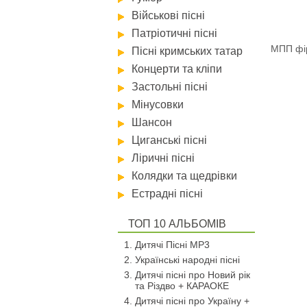
Військові пісні
Патріотичні пісні
МПП фір
Пісні кримських татар
Концерти та кліпи
Застольні пісні
Мінусовки
Шансон
Циганські пісні
Ліричні пісні
Колядки та щедрівки
Естрадні пісні
ТОП 10 АЛЬБОМІВ
Дитячі Пісні MP3
Українські народні пісні
Дитячі пісні про Новий рік
та Різдво + КАРАОКЕ
Дитячі пісні про Україну +