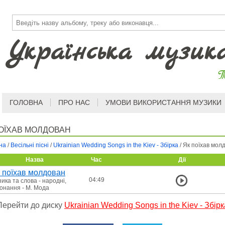
Українська музик
Т
ГОЛОВНА
ПРО НАС
УМОВИ ВИКОРИСТАННЯ МУЗИКИ
ОЇХАВ МОЛДОВАН
на
/
Весільні пісні
/
Ukrainian Wedding Songs in the Kiev - Збірка
/
Як поїхав мол
Назва
Час
Дії
 поїхав молдован
04:49
ика та слова - народні,
онання - М. Мода
Перейти до диску
Ukrainian Wedding Songs in the Kiev - Збірк