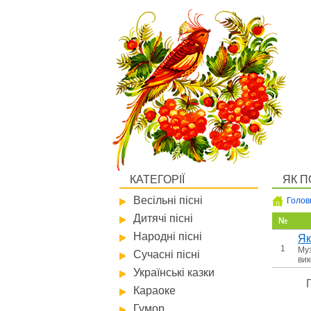
КАТЕГОРІЇ
ЯК П
Весільні пісні
Голов
Дитячі пісні
№
Народні пісні
Як
1
Муз
Сучасні пісні
вик
Українські казки
Караоке
Гумор