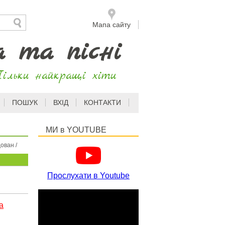
Мапа сайту
а та пісні
ільки найкращі хіти
ПОШУК
ВХІД
КОНТАКТИ
МИ в YOUTUBE
дован
/
Прослухати в Youtube
а