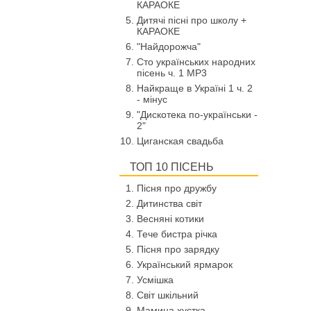
КАРАОКЕ
Дитячі пісні про школу +
КАРАОКЕ
"Найдорожча"
Сто українських народних
пісень ч. 1 МР3
Найкраще в Україні 1 ч. 2
- мінус
"Дискотека по-українськи -
2"
Циганская свадьба
ТОП 10 ПІСЕНЬ
Пісня про дружбу
Дитинства світ
Весняні котики
Тече бистра річка
Пісня про зарядку
Український ярмарок
Усмішка
Світ шкільний
Мамина хустка