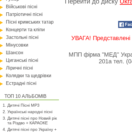
Перейти до диску
Ukra
Військові пісні
Патріотичні пісні
Пісні кримських татар
Fa
Концерти та кліпи
Застольні пісні
УВАГА! Представлені 
Мінусовки
Шансон
МПП фірма "МЕД" Укра
Циганські пісні
201а тел. (
Ліричні пісні
Колядки та щедрівки
Естрадні пісні
ТОП 10 АЛЬБОМІВ
Дитячі Пісні MP3
Українські народні пісні
Дитячі пісні про Новий рік
та Різдво + КАРАОКЕ
Дитячі пісні про Україну +