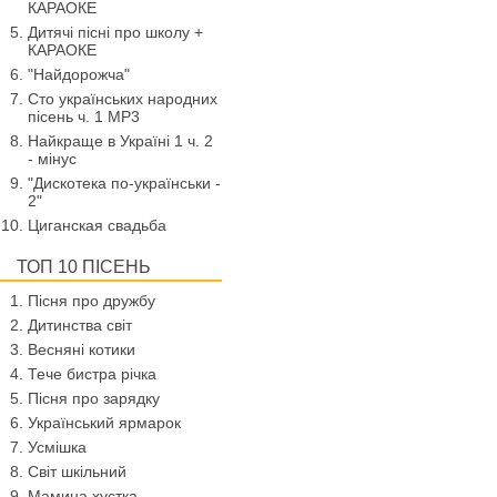
КАРАОКЕ
Дитячі пісні про школу +
КАРАОКЕ
"Найдорожча"
Сто українських народних
пісень ч. 1 МР3
Найкраще в Україні 1 ч. 2
- мінус
"Дискотека по-українськи -
2"
Циганская свадьба
ТОП 10 ПІСЕНЬ
Пісня про дружбу
Дитинства світ
Весняні котики
Тече бистра річка
Пісня про зарядку
Український ярмарок
Усмішка
Світ шкільний
Мамина хустка