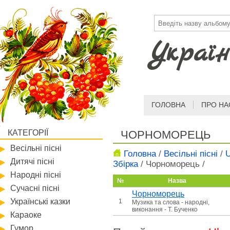
Україн
ГОЛОВНА
ПРО НА
КАТЕГОРІЇ
ЧОРНОМОРЕЦЬ
Весільні пісні
Головна
/
Весільні пісні
/
U
Дитячі пісні
Збірка
/
Чорноморець
/
Народні пісні
№
Назва
Сучасні пісні
Чорноморець
Українські казки
1
Музика та слова - народні,
виконання - Т. Бученко
Караоке
Гумор