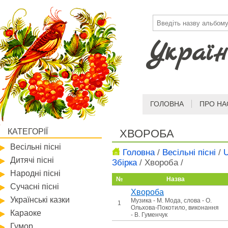
Україн
ГОЛОВНА
ПРО НА
КАТЕГОРІЇ
ХВОРОБА
Весільні пісні
Головна
/
Весільні пісні
/
U
Дитячі пісні
Збірка
/
Хвороба
/
Народні пісні
№
Назва
Сучасні пісні
Хвороба
Українські казки
Музика - М. Мода, слова - О.
1
Ольхова-Покотило, виконання
Караоке
- В. Гуменчук
Гумор