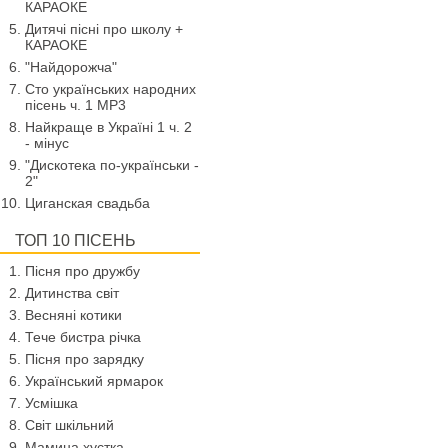
КАРАОКЕ
Дитячі пісні про школу +
КАРАОКЕ
"Найдорожча"
Сто українських народних
пісень ч. 1 МР3
Найкраще в Україні 1 ч. 2
- мінус
"Дискотека по-українськи -
2"
Циганская свадьба
ТОП 10 ПІСЕНЬ
Пісня про дружбу
Дитинства світ
Весняні котики
Тече бистра річка
Пісня про зарядку
Український ярмарок
Усмішка
Світ шкільний
Мамина хустка