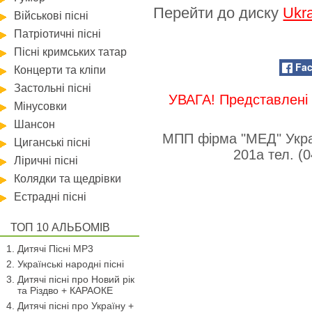
Перейти до диску
Ukra
Військові пісні
Патріотичні пісні
Пісні кримських татар
Fa
Концерти та кліпи
Застольні пісні
УВАГА! Представлені 
Мінусовки
Шансон
МПП фірма "МЕД" Укра
Циганські пісні
201а тел. (
Ліричні пісні
Колядки та щедрівки
Естрадні пісні
ТОП 10 АЛЬБОМІВ
Дитячі Пісні MP3
Українські народні пісні
Дитячі пісні про Новий рік
та Різдво + КАРАОКЕ
Дитячі пісні про Україну +